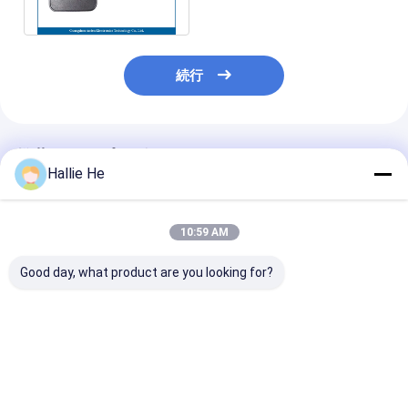
RFIDの読者
続行
推薦されたプロダクト
Hallie He
10:59 AM
Good day, what product are you looking for?
NFCのスマート カード
デスクトップHF RFID
アクセスコント
の読者の作家
の読者NFCセンサー
RFIDカードリ
13.56MHZ NFC RFID
UART TTLの読者HF
コンタクトレス 
の読者
13.56Mhzのスマート
USB スマート
カードの読者
ーダー
ベストプライス
ベストプライス
ベストプラ