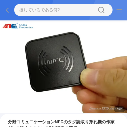
1
/
2
分野コミュニケーションNFCのタグ読取り穿孔機の作家