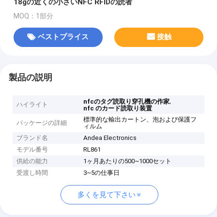
18gの近くの小さいNFC RFIDの読者
MOQ：1部分
ベストプライス
接触
製品の説明
,
nfcのタグ読取り穿孔機の作家
ハイライト
nfc のカード読取り装置
標準的な輸出カートン、泡および保護フ
パッケージの詳細
ィルム
ブランド名
Andea Electronics
モデル番号
RL861
供給の能力
1ヶ月あたりの500~1000セット
受渡し時間
3~5の仕事日
多くを見て下さい