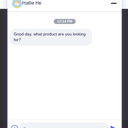
Hallie He
12:14 PM
Good day, what product are you looking 
お問い合わせ
for?
Guangzhou Andea Electronics
Technology Co., Ltd.
客室1101,1102,C2ビル,29号
ビシャン通り,黄浦区,広州,広
東,中国
86--18819378907
marketing@gzandea.com