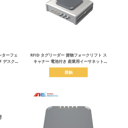
詳細を表示
ンターフェ
RFID タグリーダー 貨物フォークリフト ス
F デスクト
キャナー 電池付き 産業用イーサネット
RS485 WIFI 通信と SMA インターフェー
接触
ス