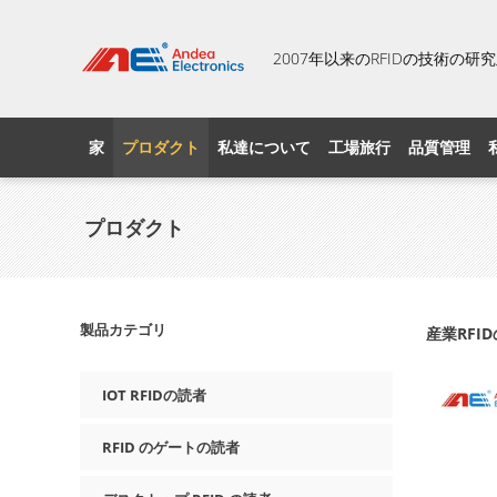
2007年以来のRFIDの技術の
家
プロダクト
私達について
工場旅行
品質管理
プロダクト
製品カテゴリ
産業RFI
IOT RFIDの読者
RFID のゲートの読者