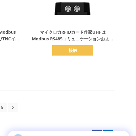
詳細を表示
odbus
マイクロ力RFIDカード作家UHFは
びTNCイン
Modbus RS485コミュニケーションおよび
者を修理した
TNCインターフェイスIP67を持つ読者を裂
接触
いた
6