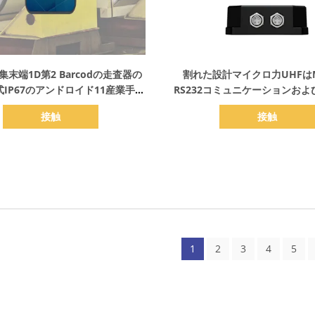
詳細を表示
詳細を表示
末端1D第2 Barcodの走査器の
割れた設計マイクロ力UHFはM
式IP67のアンドロイド11産業手持
RS232コミュニケーションおよ
ち型の険しいPDA
ターフェイスを持つRFIDの読
接触
接触
1
2
3
4
5