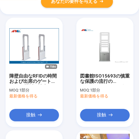
あなたの要件を与える
障壁自由なRFIDの時間
図書館ISO15693の慎重
および出席のゲート、
な保護の流行の
RFIDの門脈の読者のア
13.56MHz RFIDのゲー
MOQ:
1部分
MOQ:
1部分
クリルおよび金属板ハ
トの読者
最新価格を得る
最新価格を得る
ウジング
接触
接触