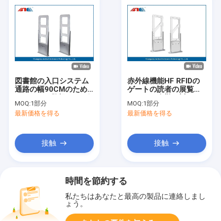
図書館の入口システム
赤外線機能HF RFIDの
通路の幅90CMのため
ゲートの読者の展覧会
のEAS/AFI警報RFIDゲ
のための盗難に対する
MOQ:
1部分
MOQ:
1部分
ートの読者
理性的な出席チャネル
最新価格を得る
最新価格を得る
の監視
接触
接触
時間を節約する
私たちはあなたと最高の製品に連絡しまし
ょう。