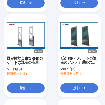
接触
接触
固定障壁自由なRFIDの
反盗難RFIDゲートの読
ゲートの読者の高周波
者のアンテナ通路の幅
自動出席のゲート
120CM ISO18000 - 6C
MOQ:
1部分
MOQ:
1部分
議定書
最新価格を得る
最新価格を得る
接触
接触