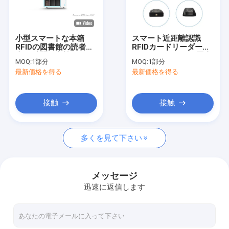
工場旅行
品質管理
小型スマートな本箱
スマート近距離認識
RFIDの図書館の読者は
RFIDカードリーダー
私達に連絡しなさい
本24時間の点検する
860Mhz-960Mhz 図書
MOQ:
1部分
MOQ:
1部分
館 宝石 備蓄管理 ISO
最新価格を得る
最新価格を得る
18000-6C/EPC Gen2
ニュース
引用を要求しなさい
接触
接触
多くを見て下さい
IOT RFIDの読者
RFID のゲートの読者
メッセージ
迅速に返信します
デスクトップ RFID の読者
固定 RFID の読者