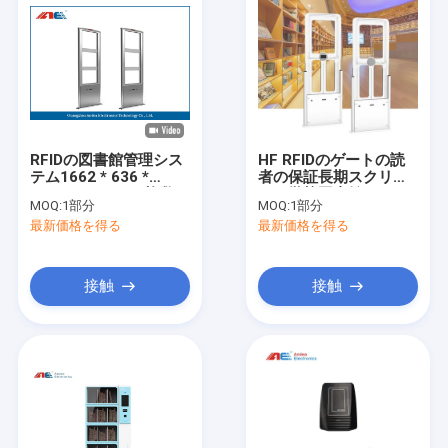
RFIDの図書館管理シス
HF RFIDのゲートの読
テム1662 * 636 *
者の保証長期スクリー
118mmのための複数の
ンの学校図書館のアク
MOQ:
1部分
MOQ:
1部分
項目検出RFIDのゲート
セス管理のドアRFIDの
最新価格を得る
最新価格を得る
の読者
ゲートの読者
接触
接触
家
プロダクト
私達について