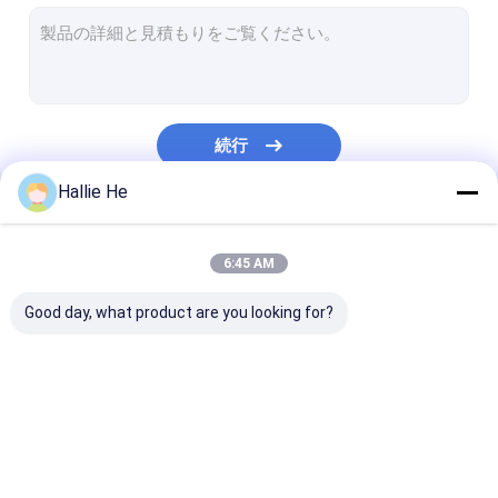
手持ち型の rfid の読者
USB RFID の読者
埋め込まれた rfid の読者
続行
Rfid リーダ モジュール
Hallie He
中間の範囲 RFID の読者
私たちのカテゴリー
長距離は、ReaderのRFID
6:45 AM
NFC RFID の読者
Good day, what product are you looking for?
UHF RFIDの読者
RFIDの読者のアンテナ
IOT RFIDの読者
RFID のゲートの読者
デスクトップ RF
図書館RFIDの読者
読者