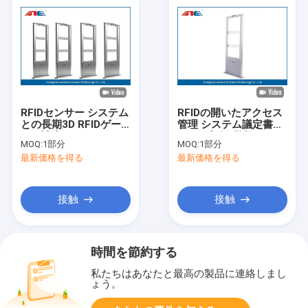
RFIDセンサー システム
RFIDの開いたアクセス
との長期3D RFIDゲー
管理 システム議定書ラ
トの読者のイーサネッ
イト/ブザー警報のため
MOQ:
1部分
MOQ:
1部分
ト コミュニケーション
の3D HF RFIDのゲート
最新価格を得る
最新価格を得る
の読者
接触
接触
時間を節約する
私たちはあなたと最高の製品に連絡しまし
ょう。