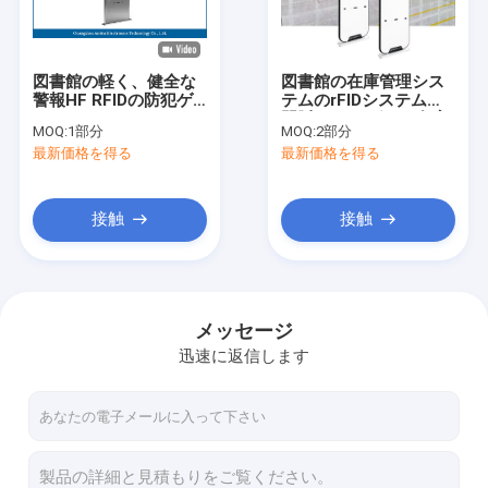
工場旅行
品質管理
図書館の軽く、健全な
図書館の在庫管理シス
警報HF RFIDの防犯ゲ
テムのrFIDシステムは
私達に連絡しなさい
ートシステム
門脈RFIDのゲート在庫
MOQ:
1部分
MOQ:
2部分
管理のrFIDの反盗難シ
最新価格を得る
最新価格を得る
ステムのためのUHF長
ニュース
期
引用を要求しなさい
接触
接触
IOT RFIDの読者
メッセージ
迅速に返信します
RFID のゲートの読者
デスクトップ RFID の読者
固定 RFID の読者