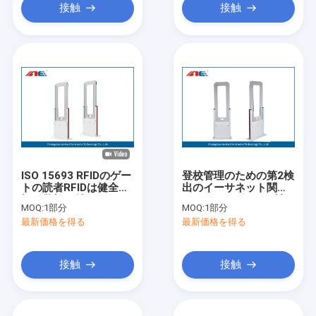
接触
接触
ISO 15693 RFIDのゲー
登校管理のための第2検
トの読者RFIDは健全で
出のイーサネット関係
軽い警報が付いている
HF RFIDのゲートの読
MOQ:
1部分
MOQ:
1部分
登校システムを基づか
者
最新価格を得る
最新価格を得る
せていた
接触
接触