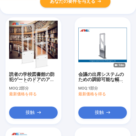
あなたの要件を与える
読者の学校図書館の防
会議の出席システムの
犯ゲートのドアのアク
ための調節可能な幅の
セス管理の出席システ
イーサネットRFID読者
MOQ:
2部分
MOQ:
1部分
ムを追跡する門脈RFID
RFIDチャネルのゲート
最新価格を得る
最新価格を得る
接触
接触