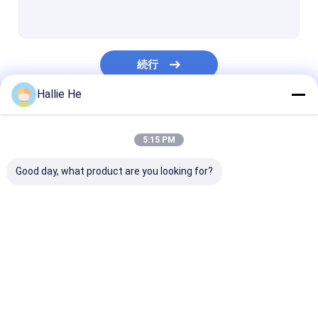
手持ち型の rfid の読者
USB RFID の読者
続行
埋め込まれた rfid の読者
Hallie He
Rfid リーダ モジュール
私たちのカテゴリー
中間の範囲 RFID の読者
5:15 PM
長距離は、ReaderのRFID
Good day, what product are you looking for?
NFC RFID の読者
UHF RFIDの読者
IOT RFIDの読者
RFID のゲートの読者
デスクトップ RF
RFIDの読者のアンテナ
読者
図書館RFIDの読者