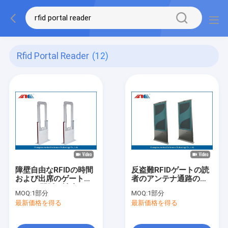
Rfid Portal Reader
(12)
障壁自由なRFIDの時間
反盗難RFIDゲートの読
および出席のゲート、
者のアンテナ通路の幅
RFIDの門脈の読者のア
120CM ISO18000 - 6C
MOQ:
1部分
MOQ:
1部分
クリルおよび金属板ハ
議定書
最新価格を得る
最新価格を得る
ウジング