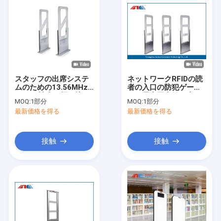
スタッフの出席システ
ネットワークRFIDの読
ムのための13.56MHz
者の入口の防犯ゲー
RFIDの読者と埋め込ま
ト、屋内図書館の本の
MOQ:
1部分
MOQ:
1部分
れる高周波RFIDのゲー
防犯ゲート
最新価格を得る
最新価格を得る
トのアンテナ
接触
接触
家
プロダクト
私達について