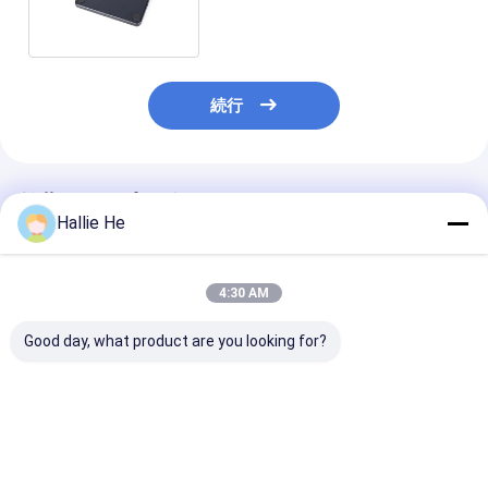
ロ力の読書そして執筆
続行
推薦されたプロダクト
Hallie He
4:30 AM
Good day, what product are you looking for?
NFCのスマート カード
デスクトップHF RFID
アクセスコント
の読者の作家
の読者NFCセンサー
RFIDカードリ
13.56MHZ NFC RFID
UART TTLの読者HF
コンタクトレス 
の読者
13.56Mhzのスマート
USB スマート
カードの読者
ーダー
ベストプライス
ベストプライス
ベストプラ