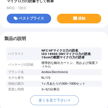
マイクロ力の読書そして執筆
MOQ：1部分
ベストプライス
接触
製品の説明
,
NFC HFマイクロ力の読者
ハイライト
,
ISO 18000-3M1マイクロ力の読者
16cmの範囲マイクロ力の読者
標準的な輸出カートン、泡および保護フ
パッケージの詳細
ィルム
ブランド名
Andea Electroncis
モデル番号
RL173
供給の能力
1ヶ月あたりの500~1000セット
受渡し時間
3~5の仕事日
多くを見て下さい