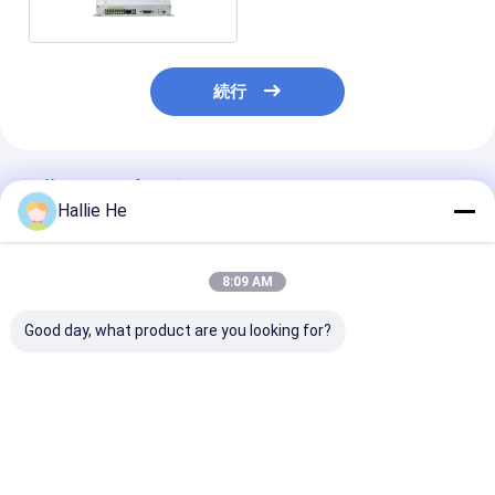
続行
推薦されたプロダクト
Hallie He
8:09 AM
Good day, what product are you looking for?
長期UHF RFIDの読者
アクセス管理管理長期
1人のIoTの人
は倉庫の兵站学のアク
USB UHF RFIDのドア
をもつバーコー
セス管理管理のための
の読者の携帯用rFIDの
札UHF RFID
RFIDの読者3mの読書
読者の長期
860-960MHz
範囲を修理した
RFID読者の作
ベストプライス
ベストプライス
ベストプラ
の図書館すべて