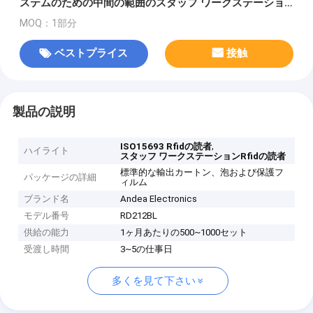
ステムのための中間の範囲のスタッフ ワークステーショ
ン
MOQ：1部分
ベストプライス
接触
製品の説明
,
ISO15693 Rfidの読者
ハイライト
スタッフ ワークステーションRfidの読者
標準的な輸出カートン、泡および保護フ
パッケージの詳細
ィルム
ブランド名
Andea Electronics
モデル番号
RD212BL
供給の能力
1ヶ月あたりの500~1000セット
受渡し時間
3~5の仕事日
多くを見て下さい