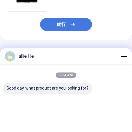
ステーション
続行
推薦されたプロダクト
Hallie He
2:34 AM
Good day, what product are you looking for?
ICODE ILTのカジノの
プラグ アンド プレイ
多数の議定書US
トークン卓上RFID読者
NFC RFIDのデスクト
クトップRFID
ISO18000 - 3M3 RFID
ップの読者の作家
作家のキーボー
の読者の作家--を読ん
ISO14443A/B
範化の出力UID
で下さい
ISO15693 ISO18000
ベストプライス
ベストプライス
ベストプラ
- 3M3