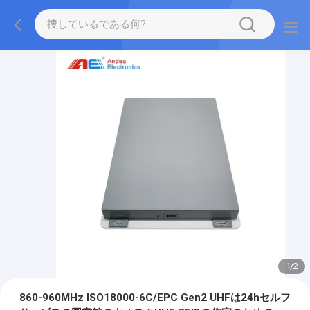
1
/
2
860-960MHz ISO18000-6C/EPC Gen2 UHFは24hセルフ