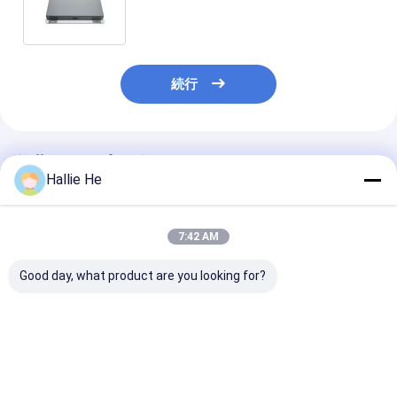
のRFIDの読者を埋め込んだ
続行
推薦されたプロダクト
Hallie He
7:42 AM
Good day, what product are you looking for?
低電源標準 RS232
13.56Mhz RFID NFC
新しいNFC ス
13.56Mhz 14443A 読
Reader PCBAボード
ードリーダー 
み書き器 RFID スマー
HFモジュール NFCリ
ル USB RFID 
トカード読み書き器
ーダーモジュール
ー
ベストプライス
ベストプライス
ベストプラ