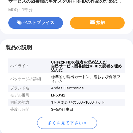
サービスの図書館のキオスクUHF RFIDの作家のための
RFIDの読者を埋め込んだ
MOQ：1部分
ベストプライス
接触
製品の説明
,
UHFはRFIDの読者を埋め込んだ
ハイライト
自己サービス図書館はRFIDの読者を埋め
込んだ
標準的な輸出カートン、泡および保護フ
パッケージの詳細
ィルム
ブランド名
Andea Electronics
モデル番号
ER60M2
供給の能力
1ヶ月あたりの500~1000セット
受渡し時間
3~5の仕事日
多くを見て下さい