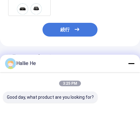
Gen2
続行
推薦されたプロダクト
Hallie He
3:25 PM
Good day, what product are you looking for?
資産の追跡のための16
UHFの長期は18ダイヤ
RFID UHFの
の港のアンテナ インタ
モンド/宝石類/本目録
つ無接触のカー
ーフェイスを持つ固定
のための港の長期RFID
り装置および理
UHF RFIDの長期読者
タグ読取り穿孔機を持
本だなのスマー
つRFIDの読者を修理し
書館のための
ベストプライス
ベストプライス
ベストプラ