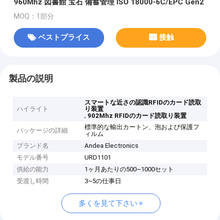
960Mhz 図書館 宝石 備蓄管理 ISO 18000-6C/EPC Gen2
MOQ：1部分
ベストプライス
接触
製品の説明
スマートな近さの認識RFIDのカード読取
ハイライト
り装置
,
902Mhz RFIDのカード読取り装置
標準的な輸出カートン、泡および保護フ
パッケージの詳細
ィルム
ブランド名
Andea Electronics
モデル番号
URD1101
供給の能力
1ヶ月あたりの500~1000セット
受渡し時間
3~5の仕事日
多くを見て下さい