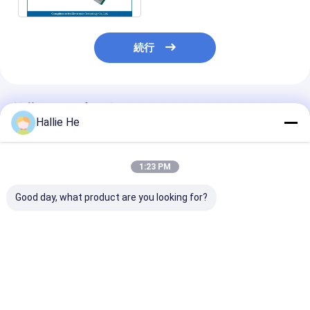
続行
推薦されたプロダクト
Hallie He
1:23 PM
Good day, what product are you looking for?
アーカイブラック用の
860-960MHz RFID
図書庫 資料庫 
RFIDシェルフアンテナ
UHF アンテナ 高性能
HF 13.56mhz 
1.5Wの設計
ポータブル ハンドヘル
ーダー スマート
ド アンテナ 本とアーカ
ンテナ
イブの管理
ベストプライス
ベストプライス
ベストプラ