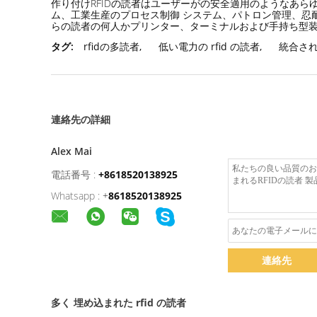
作り付けRFIDの読者はユーザーがの安全適用のようなあ
ム、工業生産のプロセス制御 システム、パトロン管理、忍耐
らの読者の何人かプリンター、ターミナルおよび手持ち型
タグ:
rfidの多読者
,
低い電力の rfid の読者
,
統合された
連絡先の詳細
Alex Mai
電話番号 :
+8618520138925
Whatsapp :
+
8618520138925
連絡先
多く 埋め込まれた rfid の読者