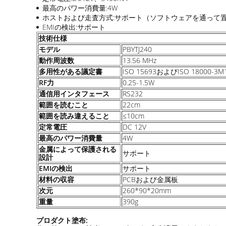
最高のパワー消費量:4W
ホストおよび走査方式:サポート（ソフトウェアを通って
EMIの検出:サポート
技術仕様
モデル
PBYTJ240
動作周波数
13.56 MHz
多用性がある議定書
ISO 15693およびISO 18000-3M
RF力
0.25-1.5W
通信用インタフェース
RS232
範囲を読むこと
22cm
範囲を読み違えること
≤10cm
定常電圧
DC 12V
最高のパワー消費量
4W
金属によって保護される
サポート
設計
EMIの検出
サポート
材料の収容
PCBおよび金属板
次元
260*90*20mm
重量
390g
プロダクト塗布: