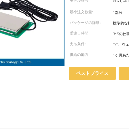
モデル番号:
PBYTJ240
最小注文数量:
1部分
パッケージの詳細:
標準的な
受渡し時間:
3~5の仕
支払条件:
T/T、ウ
供給の能力:
1ヶ月あた
ベストプライス