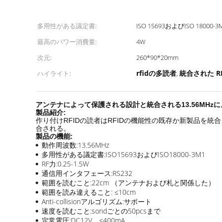
多用性がある議定書:
ISO 15693およびISO 18000-3
最高のパワー消費量:
4W
次元:
260*90*20mm
rfidの多読者
統合された R
ハイライト:
,
アンテナによって保護される設計と統合される13.56MHzに
製品紹介:
作り付けRFIDの読者はRFIDの機能性の既存か新製品を
合される。
製品の機能:
動作周波数:13.56MHz
多用性がある議定書:ISO15693およびISO18000-3M1
RF力:0.25-1.5W
通信用インタフェース:RS232
範囲を読むこと:22cm （アンテナおよび札と関係した）
範囲を読み違えること: ≤10cm
Anti-collisionアルゴリズム:サポート
速度を読むこと:sondごとの50pcsまで
定常電圧:DC12V、≤400mA