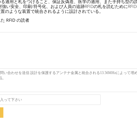
らゆる適用と札をつけること、保証反偽造、医学の適用、また手持ち型の
強い安全、印刷/符号化、および人員の追跡RFIDの札を読むためにRF
装置のような装置で統合されるように設計されている。
 RFID の読者