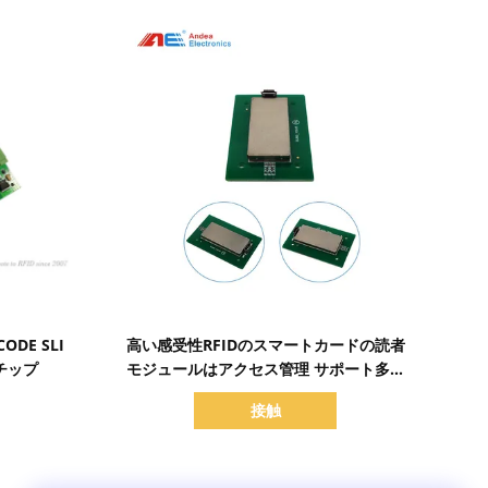
詳細を表示
ODE SLI
高い感受性RFIDのスマートカードの読者
3 チップ
モジュールはアクセス管理 サポート多議
定書のための組込み型を
接触