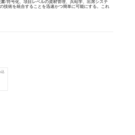
読書/符号化、項目レベルの資材管理、兵站学、出席システ
IDの技術を統合することを迅速かつ簡単に可能にする。これ