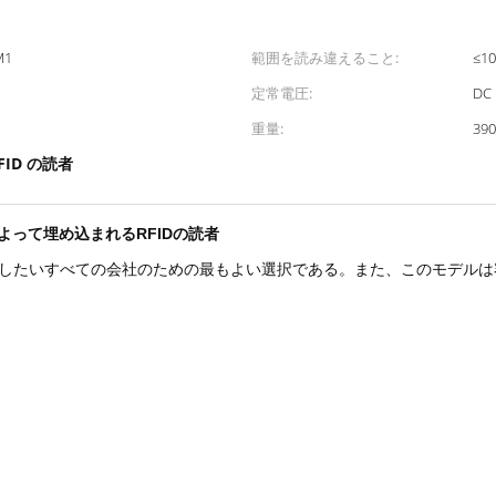
M1
範囲を読み違えること:
≤1
定常電圧:
DC 
重量:
390
FID の読者
よって埋め込まれるRFIDの読者
統合したいすべての会社のための最もよい選択である。また、このモデルは