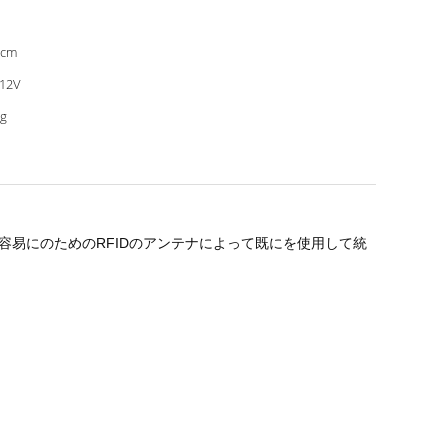
0cm
12V
g
容易にのためのRFIDのアンテナによって既にを使用して統