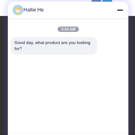
Hallie He
3:24 AM
Good day, what product are you looking 
お問い合わせ
for?
Guangzhou Andea Electronics
Technology Co., Ltd.
客室1101,1102,C2ビル,29号
ビシャン通り,黄浦区,広州,広
東,中国
86--18819378907
marketing@gzandea.com