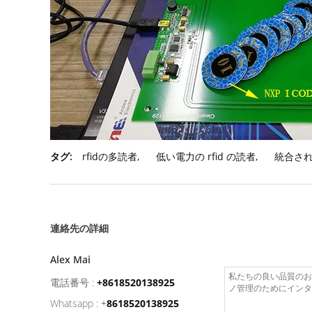
タグ:
rfidの多読者
,
低い電力の rfid の読者
,
統合された
連絡先の詳細
Alex Mai
電話番号 :
+8618520138925
Whatsapp :
+
8618520138925