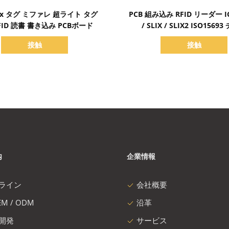
詳細を表示
詳細を表示
1x タグ ミファレ 超ライト タグ
PCB 組み込み RFID リーダー IC
RFID 読書 書き込み PCBボード
/ SLIX / SLIX2 ISO1569
接触
接触
内
企業情報
ライン
会社概要
M / ODM
沿革
開発
サービス