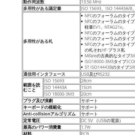
13.56 MHz
動作周波数
ISO 15693、ISO 14443A/B
多用性がある議定書
NFCのフォーラムのタイプ1:Inn
NFCのフォーラムのタイプ2:、
軽量EV1、NTAG21x。
NFCのフォーラムのタイプ3:
NFCのフォーラムのタイプ4:Mif
多用性がある札
NFCのフォーラムのタイプ5:ICO
の札それHF-プラス私
Mifareの古典的なタイプ:Mifa
ISO18000-3M3タイプ:ICOD
ST ISO14443Bのタイプ:SRI
USB及びRS232
通信用インタフェース
ISO 15693
28cm
範囲を読
ISO 14443A
15cm
むこと
ISO 18000-3M3
20cm
プラグ及び演劇
サポート
キーボードの模範化
サポート
Anti-collisionアルゴリズム
サポート
定常電圧
DC 5V （USBの電源）
最高のパワー消費量
1.7W
材料
PCB