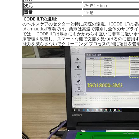
次元
250*170mm
重量
130g
ICODE ILTの適用:
のヘルスケアのセクターと特に病院の環境、ICODE IL
pharmautical市場では、薬剤は高速で識別し全体の
では、ICODE ILTは厚さにもかかわらず互いに非常に
庫管理を改善し、スマートな棚で文書を見つけるのに使用する
能力を減らさないでクリーニング プロセスの間に項目を管理する