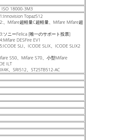
、ISO 18000-3M3
ovision Topaz512
Mifare超軽量C超軽量、Mifare Mifare超
ソニーFelica [唯一のサポート投票]
are DESFire EV1
DE SLI、ICODE SLIX、ICODE SLIX2
re S50、Mifare S70、小型Mifare
E ILT
X4K、SRI512、ST25TB512-AC