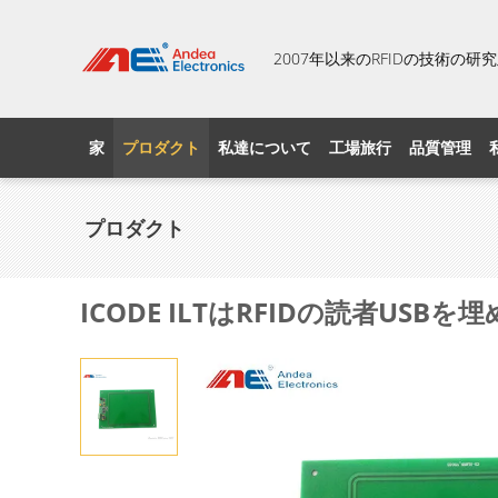
2007年以来のRFIDの技術の
家
プロダクト
私達について
工場旅行
品質管理
プロダクト
ICODE ILTはRFIDの読者U