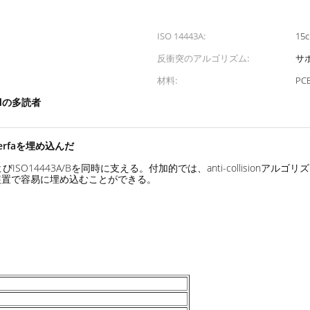
ISO 14443A:
15
反衝突のアルゴリズム:
サ
材料:
PC
idの多読者
terfaを埋め込んだ
M3およびISO14443A/Bを同時に支える。付加的では、anti-collis
装置で容易に埋め込むことができる。