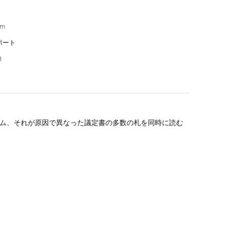
cm
ポート
B
ionアルゴリズム、それが原因で異なった議定書の多数の札を同時に読む