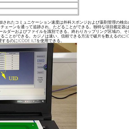
Tの増加されたコミュニケーション速度は外科スポンジおよび薬剤管理の
サプライ チェーンを通って追跡され、たどることができる。独特な項目鑑
近いホールダーおよびファイルを識別できる。終わりカップリング区域の
ことができる。カジノは速い、信頼できる方法で破片を数えるのにICO
のにICODE ILTを使用できる。