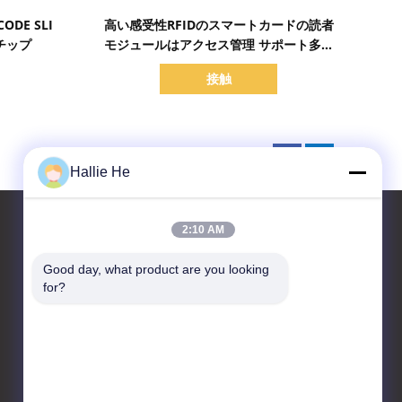
詳細を表示
ODE SLI
高い感受性RFIDのスマートカードの読者
3 チップ
モジュールはアクセス管理 サポート多議
定書のための組込み型を
接触
Hallie He
2:10 AM
Good day, what product are you looking 
お問い合わせ
for?
Guangzhou Andea Electronics
Technology Co., Ltd.
客室1101,1102,C2ビル,29号
ビシャン通り,黄浦区,広州,広
東,中国