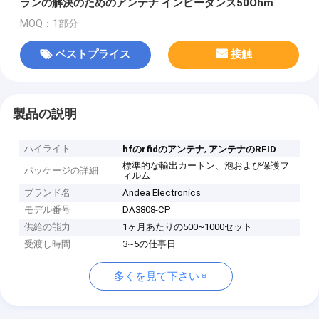
ランの解決のためのアンテナ インピーダンス50Ohm
MOQ：1部分
ベストプライス
接触
製品の説明
ハイライト
,
hfのrfidのアンテナ
アンテナのRFID
標準的な輸出カートン、泡および保護フ
パッケージの詳細
ィルム
ブランド名
Andea Electronics
モデル番号
DA3808-CP
供給の能力
1ヶ月あたりの500~1000セット
受渡し時間
3~5の仕事日
多くを見て下さい