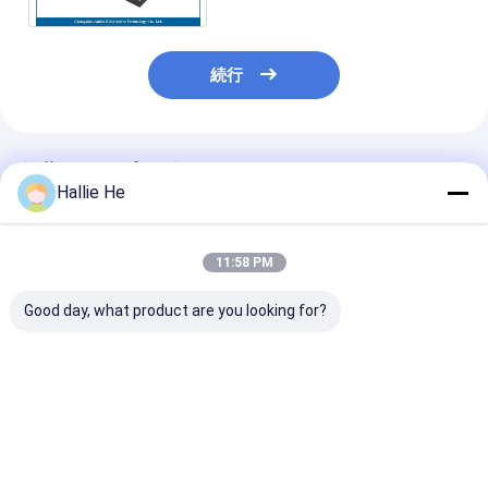
続行
推薦されたプロダクト
Hallie He
11:58 PM
Good day, what product are you looking for?
アーカイブラック用の
860-960MHz RFID
図書庫 資料庫 
RFIDシェルフアンテナ
UHF アンテナ 高性能
HF 13.56mhz 
1.5Wの設計
ポータブル ハンドヘル
ーダー スマート
ド アンテナ 本とアーカ
ンテナ
イブの管理
ベストプライス
ベストプライス
ベストプラ