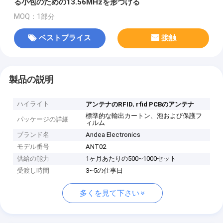
る小包のための13.56MHzを形づける
MOQ：1部分
ベストプライス
接触
製品の説明
ハイライト
,
アンテナのRFID
rfid PCBのアンテナ
標準的な輸出カートン、泡および保護フ
パッケージの詳細
ィルム
ブランド名
Andea Electronics
モデル番号
ANT02
供給の能力
1ヶ月あたりの500~1000セット
受渡し時間
3~5の仕事日
多くを見て下さい