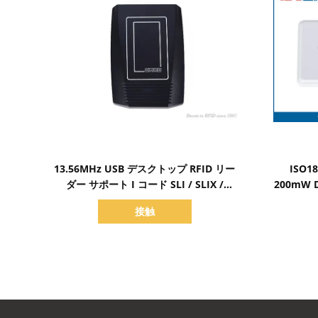
詳細を表示
13.56MHz USB デスクトップ RFID リー
ISO1
ダー サポート I コード SLI / SLIX /
200mW
SLIX2 チップ
ド
接触