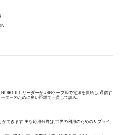
援
48W
用する.RL861 ILT リーダーがUSBケーブルで電源を供給し,通信す
Fリーダーのために良い距離で一貫して読み.
化することができます.主な応用分野は,世界の利用のためのサプライ