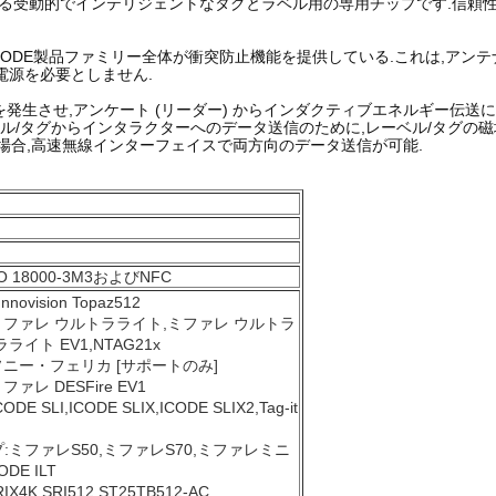
D 標準をサポートする受動的でインテリジェントなタグとラベル用の専用チップで
ある. ICODE製品ファミリー全体が衝突防止機能を提供している.これは,
部電源を必要としません.
発生させ,アンケート (リーダー) からインダクティブエネルギー伝送
ベル/タグからインタラクターへのデータ送信のために,レーベル/タグの磁
場合,高速無線インターフェイスで両方向のデータ送信が可能.
,ISO 18000-3M3およびNFC
vision Topaz512
ミファレ ウルトラライト,ミファレ ウルトラ
イト EV1,NTAG21x
ソニー・フェリカ [サポートのみ]
レ DESFire EV1
SLI,ICODE SLIX,ICODE SLIX2,Tag-it
ミファレS50,ミファレS70,ミファレミニ
ODE ILT
IX4K,SRI512,ST25TB512-AC