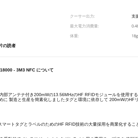
クーサー出力:
支
最大電力消費量:
0.
体重:
18g
破片の読者
SO 18000 - 3M3 NFC について
Dリーダーは,内部アンテナ付き200mWの13.56MHzのHF RFIDモジュールを使
めに 製造と生産を簡素化しましたタグと環境に依存して 200mWのH
では,受動的なスマートタグとラベルのためのHF RFID技術の大量採用を商業