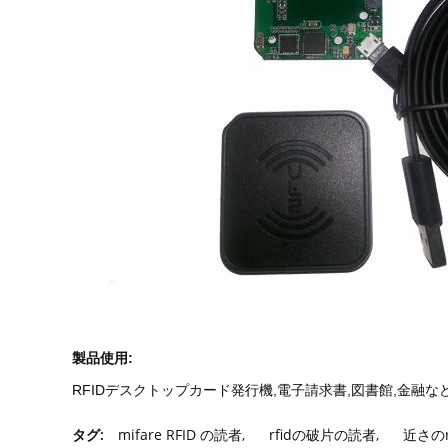
製品使用:
RFIDデスクトップカード発行機,電子請求書,図書館,金融な
タグ:
mifare RFID の読者
,
rfidの破片の読者
,
近さのr