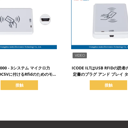
詳細を表示
詳細を表示
8000 - 3システム マイクロ力
ICODE ILTはUSB RFIDの
 DC5Vに付けるRfidのためのモー
定書のプラグ アンド プレイ 
3 Rfid Usbの読者の作家
けます
接触
接触