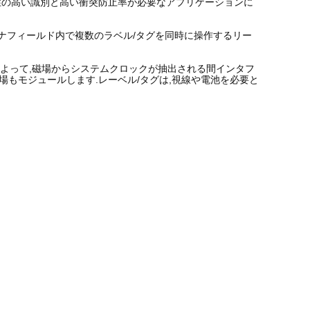
す.信頼性の高い識別と高い衝突防止率が必要なアプリケーションに
アンテナフィールド内で複数のラベル/タグを同時に操作するリー
によって,磁場からシステムクロックが抽出される間インタフ
場もモジュールします.レーベル/タグは,視線や電池を必要と