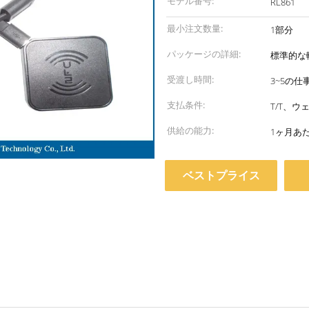
モデル番号:
RL861
最小注文数量:
1部分
パッケージの詳細:
標準的な
受渡し時間:
3~5の仕
支払条件:
T/T、ウ
供給の能力:
1ヶ月あた
ベストプライス