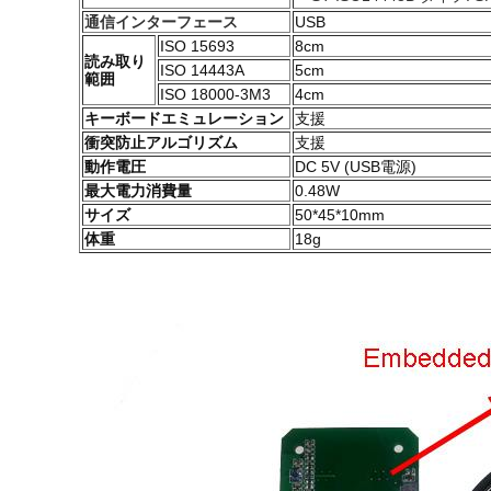
通信インターフェース
USB
ISO 15693
8cm
読み取り
ISO 14443A
5cm
範囲
ISO 18000-3M3
4cm
キーボードエミュレーション
支援
衝突防止アルゴリズム
支援
動作電圧
DC 5V (USB電源)
最大電力消費量
0.48W
サイズ
50*45*10mm
体重
18g