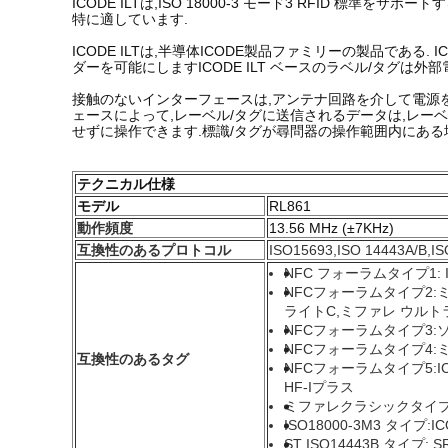
ICODE ILTは,ISO 18000-3 モード3 RFI
特に適しています.
ICODE ILTは,半導体ICODE製品ファミリーの製品で
ダーを可能にしますICODE ILT ベースのラベル/タグは外
接触のないインターフェースは,アンテナ回路を介して電源を
ェースによって,レーベル/タグに送信されるデータは,レー
せずに操作できます.標識/タグが尋問器の操作範囲内にある
テクニカル仕様
モデル
RL861
動作頻度
13.56 MHz (±7KHz)
互換性のあるプロトコル
ISO15693,ISO 14443A/B
NFC フォーラムタイプ1: Inno
NFCフォーラムタイプ2:
ライトC,ミファレ ウルトララ
NFCフォーラムタイプ3:
NFCフォーラムタイプ4:ミファ
互換性のあるタグ
NFCフォーラムタイプ5:ICODE 
HF-Iプラス
ミファレクラシックタイプ:
ISO18000-3M3 タイプ:IC
ST ISO14443B タイプ: SR