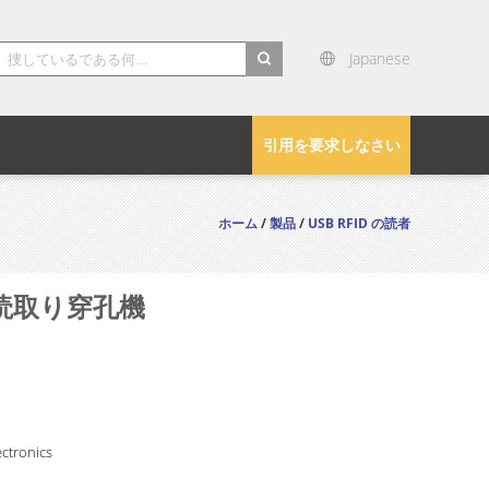
Japanese
search
引用を要求しなさい
ホーム
/
製品
/
USB RFID の読者
グ読取り穿孔機
ctronics