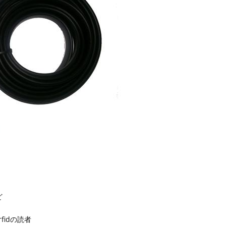
ど
fidの読者