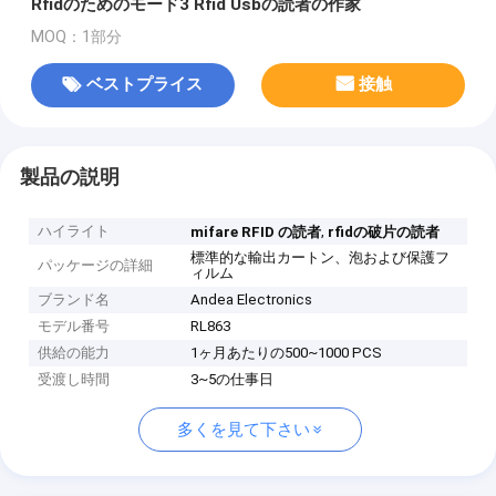
Rfidのためのモード3 Rfid Usbの読者の作家
MOQ：1部分
ベストプライス
接触
製品の説明
ハイライト
,
mifare RFID の読者
rfidの破片の読者
標準的な輸出カートン、泡および保護フ
パッケージの詳細
ィルム
ブランド名
Andea Electronics
モデル番号
RL863
供給の能力
1ヶ月あたりの500~1000 PCS
受渡し時間
3~5の仕事日
多くを見て下さい