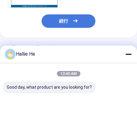
続行
推薦されたプロダクト
Hallie He
12:40 AM
Good day, what product are you looking for?
13.56MHz USB デス
ICODE ILTはUSB RFID
USBインターフ
クトップ RFID リーダ
の読者の多数の議定書
RFID破片の読
ー サポート I コード
のプラグ アンド プレイ
家、ICODE IL
SLI / SLIX / SLIX2 チ
タイプに付けます
RFIDのタグ読
ップ
機
ベストプライス
ベストプライス
ベストプラ