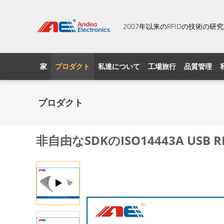
2007年以来のRFIDの技術の
家
プロダクト
私達について
工場旅行
品質管理
プロダクト
非自由なSDKのISO14443A U