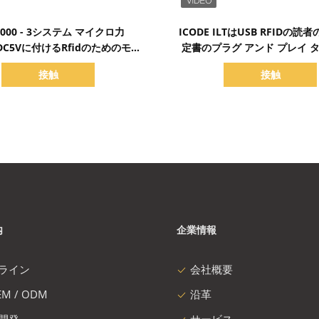
詳細を表示
詳細を表示
8000 - 3システム マイクロ力
ICODE ILTはUSB RFIDの
 DC5Vに付けるRfidのためのモー
定書のプラグ アンド プレイ 
3 Rfid Usbの読者の作家
けます
接触
接触
内
企業情報
ライン
会社概要
M / ODM
沿革