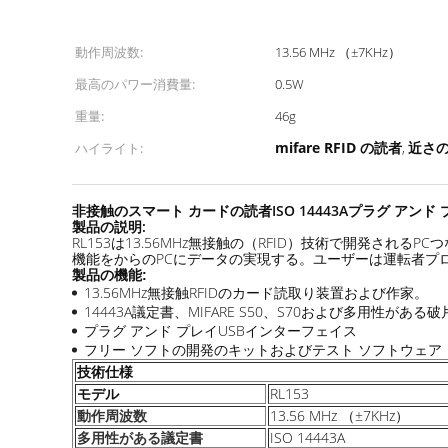
動作周波数:
13.56 MHz （±7KHz）
最高のパワー消費量:
0.5W
重量:
46g
mifare RFID の読者
近さの
ハイライト:
,
非接触のスマート カードの読者ISO 14443Aプラグ アンド
製品の説明:
RL153は13.56MHz無接触の（RFID）技術で開発される
機能をからのPCにデータの実現する。ユーザーは運転者プ
製品の機能:
13.56MHz無接触RFIDのカード読取り装置および作家。
14443A議定書、MIFARE S50、S70および多用性が
プラグ アンド プレイUSBインターフェイス
フリー ソフトの開発のキットおよびテスト ソフトウェア
技術仕様
モデル
RL153
13.56 MHz （±7KHz）
動作周波数
ISO 14443A
多用性がある議定書