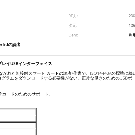
RF力:
20
次元:
10
Oem:
利
rfidの読者
 プレイUSBインターフェイス
PCつながれた無接触スマート カードの読者/作家で、ISO14443Aの標準に
ログラムをダウンロードする必要性がない。正常な働きのためのUSBポ
ある破片カードのためのサポート。