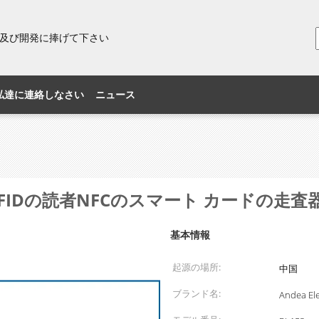
研究及び開発に捧げて下さい
私達に連絡しなさい
ニュース
SB RFIDの読者NFCのスマート カードの
基本情報
起源の場所:
中国
ブランド名:
Andea Ele