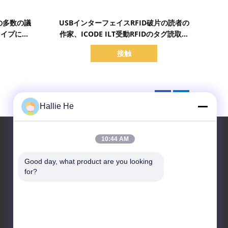
詳細を表示
読者の多数の議
USBインターフェイスRFID破片の読者の
タイプに付
作家、ICODE ILT受動RFIDのタグ読取り
穿孔機
接触
Hallie He
10:44 AM
Good day, what product are you looking 
お問い合わせ
for?
Guangzhou Andea Electronics
Technology Co., Ltd.
客室1101,1102,C2ビル,29号
ビシャン通り,黄浦区,広州,広