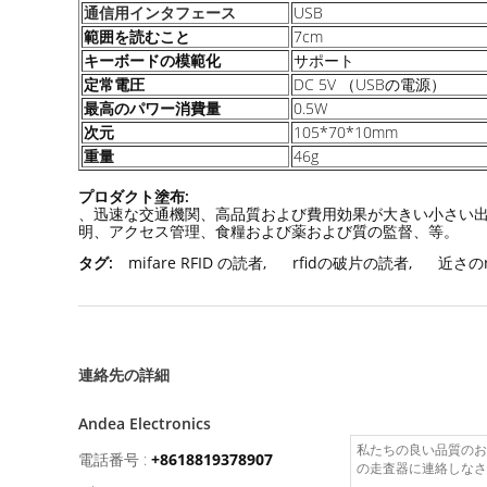
USB
通信用インタフェース
範囲を読むこと
7cm
キーボードの模範化
サポート
定常電圧
DC 5V （USBの電源）
最高のパワー消費量
0.5W
次元
105*70*10mm
重量
46g
プロダクト塗布:
、迅速な交通機関、高品質および費用効果が大きい小さい出現が原因
明、アクセス管理、食糧および薬および質の監督、等。
タグ:
mifare RFID の読者
,
rfidの破片の読者
,
近さのr
連絡先の詳細
Andea Electronics
電話番号 :
+8618819378907