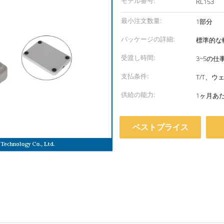
モデル番号:
RL153
最小注文数量:
1部分
パッケージの詳細:
標準的な
受渡し時間:
3~5の仕
支払条件:
T/T、ウ
供給の能力:
1ヶ月あた
ベストプライス