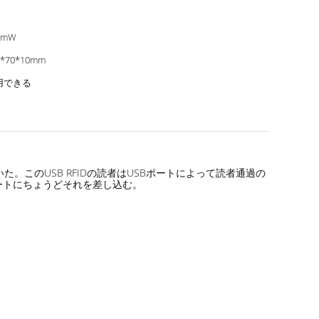
0mW
5*70*10mm
用できる
続いた。このUSB RFIDの読者はUSBポートによって読者通過の
ートにちょうどそれを差し込む。